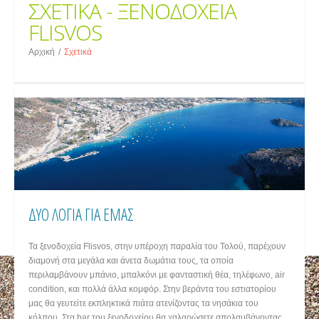
ΣΧΕΤΙΚΑ - ΞΕΝΟΔΟΧΕΙΑ
FLISVOS
Αρχική
/
Σχετικά
ΔΥΟ ΛΟΓΙΑ ΓΙΑ ΕΜΑΣ
Τα ξενοδοχεία Flisvos, στην υπέροχη παραλία του Τολού, παρέχουν
διαμονή στα μεγάλα και άνετα δωμάτια τους, τα οποία
περιλαμβάνουν μπάνιο, μπαλκόνι με φανταστική θέα, τηλέφωνο, air
condition, και πολλά άλλα κομφόρ. Στην βεράντα του εστιατορίου
μας θα γευτείτε εκπληκτικά πιάτα ατενίζοντας τα νησάκια του
κόλπου. Στα bar του ξενοδοχείου θα χαλαρώσετε απολαμβάνοντας